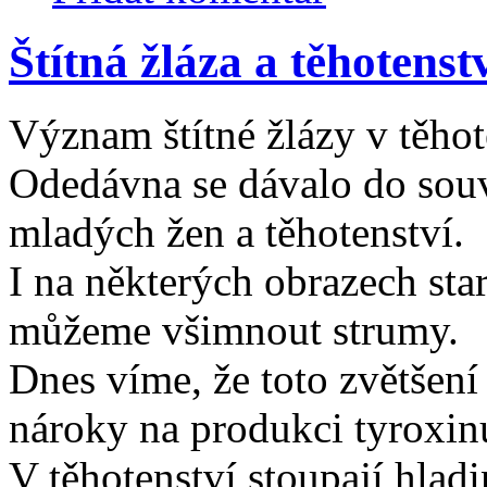
Štítná žláza a těhotenst
Význam štítné žlázy v těhote
Odedávna se dávalo do souv
mladých žen a těhotenství.
I na některých obrazech sta
můžeme všimnout strumy.
Dnes víme, že toto zvětšení
nároky na produkci tyroxinu
V těhotenství stoupají hlad